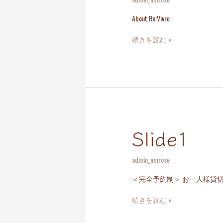
About Re:Vivre
続きを読む »
Slide1
slide1
admin_nmrose
＜完全予約制＞ お一人様貸切サロン
続きを読む »