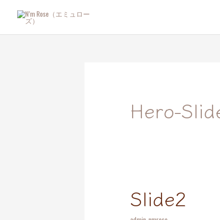
内
容
を
ス
キ
ッ
プ
Hero-Slid
Slide2
slide2
admin_nmrose