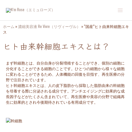
内
Main
容
を
Menu
ス
キ
ホーム
»
濃縮美容液 Re Vivre（リヴィーヴル）
»
“国産”ヒト由来幹細胞エキ
ッ
ス
プ
ヒト由来幹細胞エキスとは？
まず幹細胞とは、自分自身が分裂増殖することができ、個別の細胞に
分化することができる細胞のことです。ひとつの細胞から様々な細胞
に変わることができるため、人体機能の回復を目指す、再生医療の分
野で注目されています。
ヒト幹細胞エキスとは、人の皮下脂肪から採取した脂肪由来の幹細胞
を培養する際に分泌される成分です。アンチエイジングに効果的な成
長因子などがたくさん含まれていて、再生医療や美容の分野で組織再
生に効果的とされ今後期待されている有用成分です。