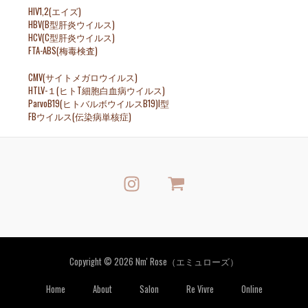
HIV1,2(エイズ)
HBV(B型肝炎ウイルス)
HCV(C型肝炎ウイルス)
FTA-ABS(梅毒検査)
CMV(サイトメガロウイルス)
HTLV-１(ヒトT細胞白血病ウイルス)
ParvoB19(ヒトバルボウイルスB19)I型
FBウイルス(伝染病単核症)
Copyright © 2026 Nm' Rose（エミュローズ）
Home
About
Salon
Re Vivre
Online